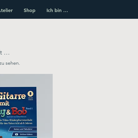
telier
Shop
Ich bin …
ift …
 zu sehen.