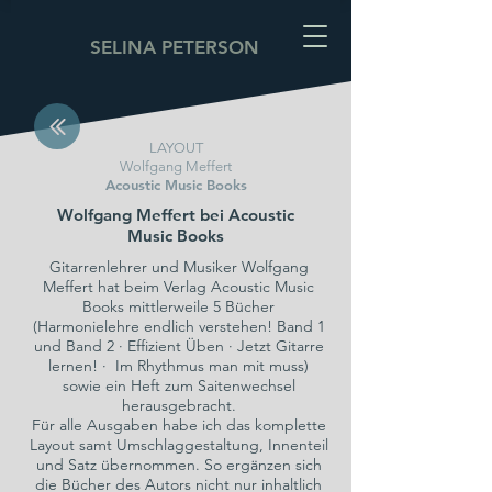
SELINA PETERSON
LAYOUT
Wolfgang Meffert
Acoustic Music Books
Wolfgang Meffert bei Acoustic
Music Books
Gitarrenlehrer und Musiker Wolfgang
Meffert hat beim Verlag Acoustic Music
Books mittlerweile 5 Bücher
(Harmonielehre endlich verstehen! Band 1
und Band 2 · Effizient Üben · Jetzt Gitarre
lernen! · Im Rhythmus man mit muss)
sowie ein Heft zum Saitenwechsel
herausgebracht.
Für alle Ausgaben habe ich das komplette
Layout samt Umschlaggestaltung, Innenteil
und Satz übernommen. So ergänzen sich
die Bücher des Autors nicht nur inhaltlich