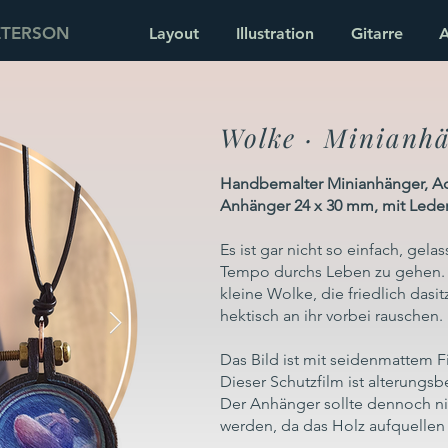
ETERSON
Layout
Illustration
Gitarre
A
Wolke · Minianh
Handbemalter Minianhänger, Acr
Anhänger 24 x 30 mm, mit Lede
Es ist gar nicht so einfach, gel
Tempo durchs Leben zu gehen. 
kleine Wolke, die friedlich dasi
hektisch an ihr vorbei rauschen.
Das Bild ist mit seidenmattem Fi
Dieser Schutzfilm ist alterungsb
Der Anhänger sollte dennoch ni
werden, da das Holz aufquellen