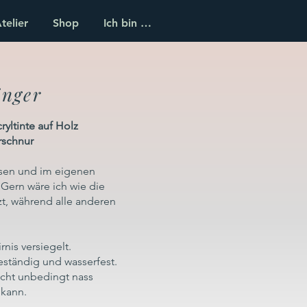
telier
Shop
Ich bin …
änger
yltinte auf Holz
rschnur
assen und im eigenen
Gern wäre ich wie die
tzt, während alle anderen
rnis versiegelt.
eständig und wasserfest.
cht unbedingt nass
 kann.